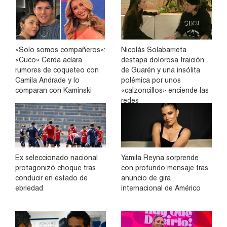
«Solo somos compañeros»:
Nicolás Solabarrieta
«Cuco» Cerda aclara
destapa dolorosa traición
rumores de coqueteo con
de Guarén y una insólita
Camila Andrade y lo
polémica por unos
comparan con Kaminski
«calzoncillos» enciende las
redes
Ex seleccionado nacional
Yamila Reyna sorprende
protagonizó choque tras
con profundo mensaje tras
conducir en estado de
anuncio de gira
ebriedad
internacional de Américo