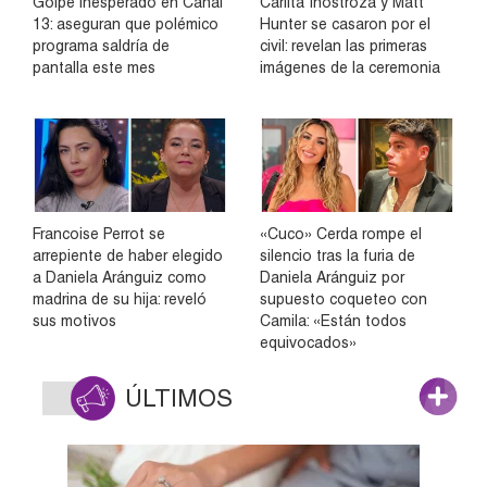
Golpe inesperado en Canal
Carlita Inostroza y Matt
13: aseguran que polémico
Hunter se casaron por el
programa saldría de
civil: revelan las primeras
pantalla este mes
imágenes de la ceremonia
Francoise Perrot se
«Cuco» Cerda rompe el
arrepiente de haber elegido
silencio tras la furia de
a Daniela Aránguiz como
Daniela Aránguiz por
madrina de su hija: reveló
supuesto coqueteo con
sus motivos
Camila: «Están todos
equivocados»
ÚLTIMOS