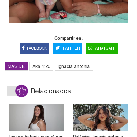
Compartir en:
FACEBOOK
TWITTER
WHATSAPP
MÁS DE
Aka 4:20
ignacia antonia
Relacionados