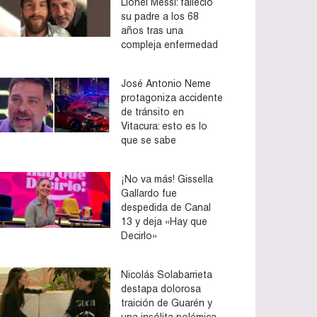
Lionel Messi: falleció
su padre a los 68
años tras una
compleja enfermedad
José Antonio Neme
protagoniza accidente
de tránsito en
Vitacura: esto es lo
que se sabe
¡No va más! Gissella
Gallardo fue
despedida de Canal
13 y deja «Hay que
Decirlo»
Nicolás Solabarrieta
destapa dolorosa
traición de Guarén y
una insólita polémica