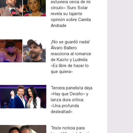
estuviera cerca de mi
círculo»: Suro Solar
revela su tajante
opinión sobre Camila
Andrade
¡No se guardó nada!
Álvaro Ballero
reacciona al romance
de Kaoto y Ludmila:
«Es libre de hacer lo
que quiera»
Tercera panelista deja
«Hay que Decirlo» y
lanza dura crítica:
«Una profunda
deslealtad»
Triste noticia para