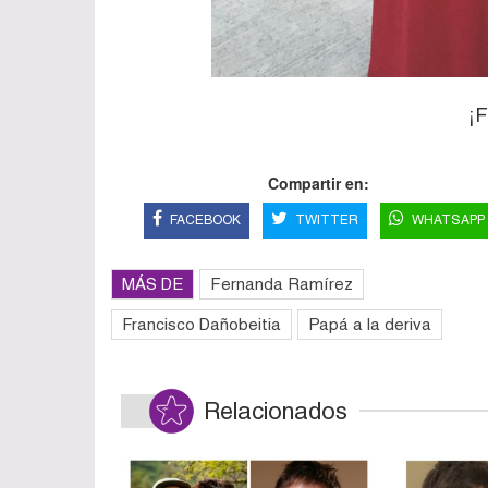
¡F
Compartir en:
FACEBOOK
TWITTER
WHATSAPP
MÁS DE
Fernanda Ramírez
Francisco Dañobeitia
Papá a la deriva
Relacionados