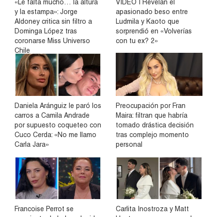
«Le falta mucho… la altura
VIDEO | Revelan el
y la estampa»: Jorge
apasionado beso entre
Aldoney critica sin filtro a
Ludmila y Kaoto que
Dominga López tras
sorprendió en «Volverías
coronarse Miss Universo
con tu ex? 2»
Chile
Daniela Aránguiz le paró los
Preocupación por Fran
carros a Camila Andrade
Maira: filtran que habría
por supuesto coqueteo con
tomado drástica decisión
Cuco Cerda: «No me llamo
tras complejo momento
Carla Jara»
personal
Francoise Perrot se
Carlita Inostroza y Matt