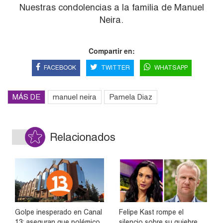
Nuestras condolencias a la familia de Manuel
Neira.
Compartir en:
FACEBOOK
TWITTER
WHATSAPP
MÁS DE
manuel neira
Pamela Diaz
Relacionados
Golpe inesperado en Canal
Felipe Kast rompe el
13: aseguran que polémico
silencio sobre su quiebre