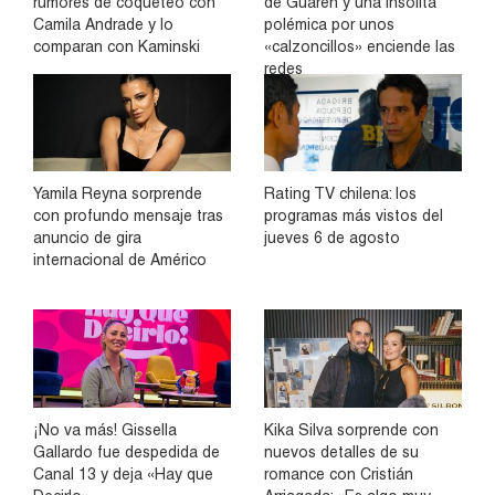
rumores de coqueteo con
de Guarén y una insólita
Camila Andrade y lo
polémica por unos
comparan con Kaminski
«calzoncillos» enciende las
redes
Yamila Reyna sorprende
Rating TV chilena: los
con profundo mensaje tras
programas más vistos del
anuncio de gira
jueves 6 de agosto
internacional de Américo
¡No va más! Gissella
Kika Silva sorprende con
Gallardo fue despedida de
nuevos detalles de su
Canal 13 y deja «Hay que
romance con Cristián