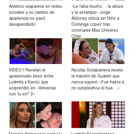
Américo reaparece en redes
«Le falta mucho… la altura
sociales y su cambio de
y la estampa»: Jorge
apariencia no pasó
Aldoney critica sin filtro a
desapercibido
Dominga López tras
coronarse Miss Universo
Chile
VIDEO | Revelan el
Nicolás Solabarrieta revela
apasionado beso entre
la traición de Guarén que
Ludmila y Kaoto que
nunca superó: «Fue hasta a
sorprendió en «Volverías
mi cumpleaños el hue…»
con tu ex? 2»
Daniela Aránguiz le paró los
Ludmila Ksenofontova