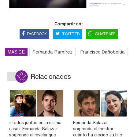
Compartir en:
FACEBOOK
TWITTER
WHATSAPP
MÁS DE
Fernanda Ramírez
Francisco Dañobeitia
Relacionados
«Todos juntos en la misma
Fernanda Salazar
casa»: Fernanda Salazar
sorprende al mostrar
sorprende al revelar que
cuánto ha crecido su hijo