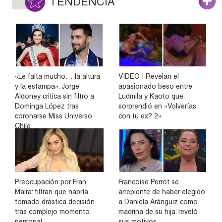
TENDENCIA
«Le falta mucho… la altura
VIDEO | Revelan el
y la estampa»: Jorge
apasionado beso entre
Aldoney critica sin filtro a
Ludmila y Kaoto que
Dominga López tras
sorprendió en «Volverías
coronarse Miss Universo
con tu ex? 2»
Chile
Preocupación por Fran
Francoise Perrot se
Maira: filtran que habría
arrepiente de haber elegido
tomado drástica decisión
a Daniela Aránguiz como
tras complejo momento
madrina de su hija: reveló
personal
sus motivos