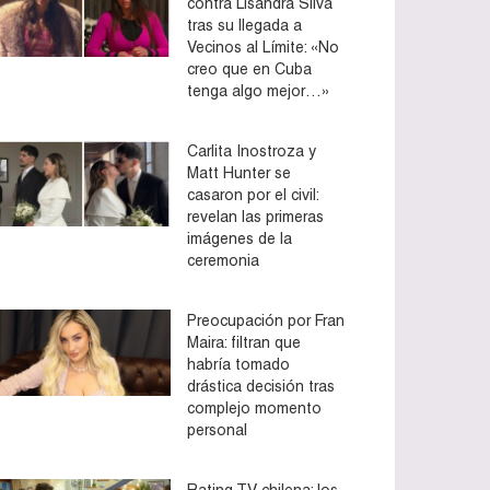
contra Lisandra Silva
tras su llegada a
Vecinos al Límite: «No
creo que en Cuba
tenga algo mejor…»
Carlita Inostroza y
Matt Hunter se
casaron por el civil:
revelan las primeras
imágenes de la
ceremonia
Preocupación por Fran
Maira: filtran que
habría tomado
drástica decisión tras
complejo momento
personal
Rating TV chilena: los