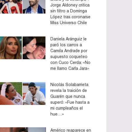
Jorge Aldoney critica
sin filtro a Dominga
López tras coronarse
Miss Universo Chile
Daniela Aránguiz le
paró los carros a
Camila Andrade por
supuesto coqueteo
con Cuco Cerda: «No
me llamo Carla Jara»
Nicolás Solabarrieta
revela la traición de
Guarén que nunca
superó: «Fue hasta a
mi cumpleaños el
hue…»
Américo reaparece en