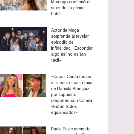
Marengo confirmó el
sexo de su primer
bebé
Actor de Mega
sorprende al revelar
episodio de
infidelidad: «Esconder
algo así no es tan
fácil»
«Cuco» Cerda rompe
el silencio tras la furia
de Daniela Aránguiz
por supuesto
coqueteo con Camila:
«Están todos
equivocados»
Paula Pavic arremete