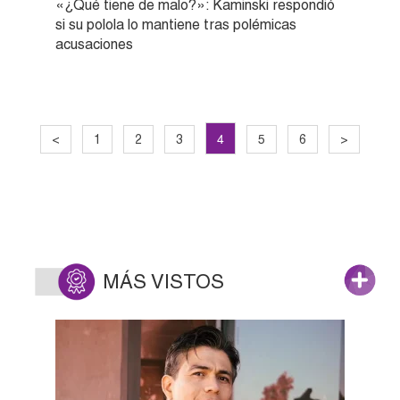
«¿Qué tiene de malo?»: Kaminski respondió
si su polola lo mantiene tras polémicas
acusaciones
4
<
1
2
3
5
6
>
MÁS VISTOS