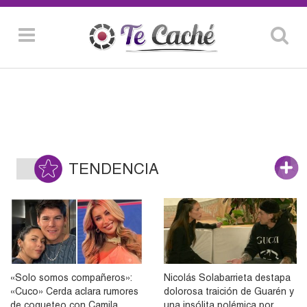
TENDENCIA
«Solo somos compañeros»:
Nicolás Solabarrieta destapa
«Cuco» Cerda aclara rumores
dolorosa traición de Guarén y
de coqueteo con Camila
una insólita polémica por