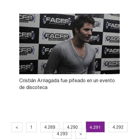
Cristián Arriagada fue pifeado en un evento
de discoteca
4.291
<
1
4.289
4.290
4.292
4.293
>