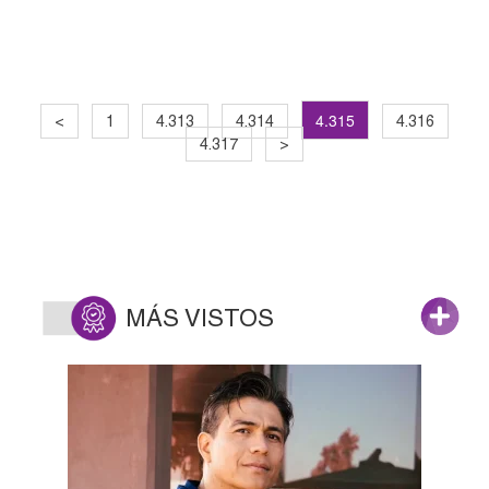
4.315
<
1
4.313
4.314
4.316
4.317
>
MÁS VISTOS