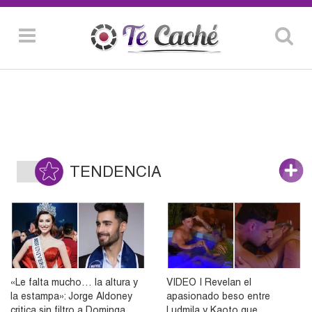
TENDENCIA
«Le falta mucho… la altura y
VIDEO | Revelan el
la estampa»: Jorge Aldoney
apasionado beso entre
critica sin filtro a Dominga
Ludmila y Kaoto que