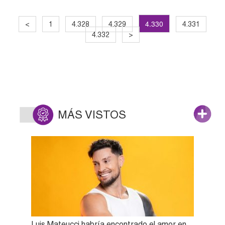
4.330
<
1
4.328
4.329
4.331
4.332
>
MÁS VISTOS
Luis Mateucci habría encontrado el amor en