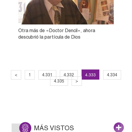
Otra más de «Doctor Dencil», ahora
descubrió la partícula de Dios
4.333
<
1
4.331
4.332
4.334
4.335
>
MÁS VISTOS