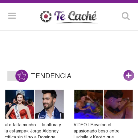
TENDENCIA
«Le falta mucho… la altura y
VIDEO | Revelan el
la estampa»: Jorge Aldoney
apasionado beso entre
critica sin filtro a Dominga
Ludmila y Kaoto que