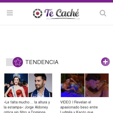
TENDENCIA
«Le falta mucho… la altura y
VIDEO | Revelan el
la estampa»: Jorge Aldoney
apasionado beso entre
critica sin filtro a Dominga
Ludmila y Kaoto que