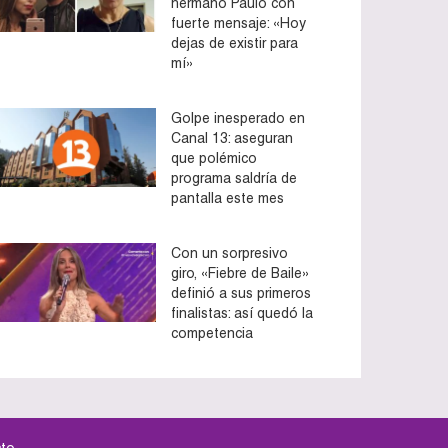
hermano Paulo con
fuerte mensaje: «Hoy
dejas de existir para
mí»
Golpe inesperado en
Canal 13: aseguran
que polémico
programa saldría de
pantalla este mes
Con un sorpresivo
giro, «Fiebre de Baile»
definió a sus primeros
finalistas: así quedó la
competencia
to