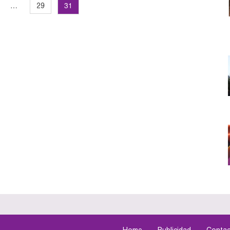
…
31
29
Home
Publicidad
Contac