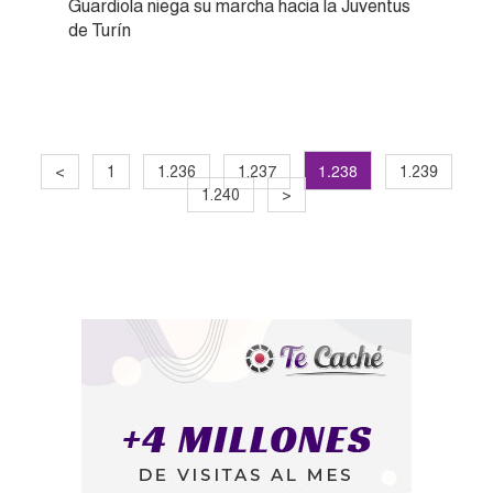
Guardiola niega su marcha hacia la Juventus
de Turín
1.238
<
1
1.236
1.237
1.239
1.240
>