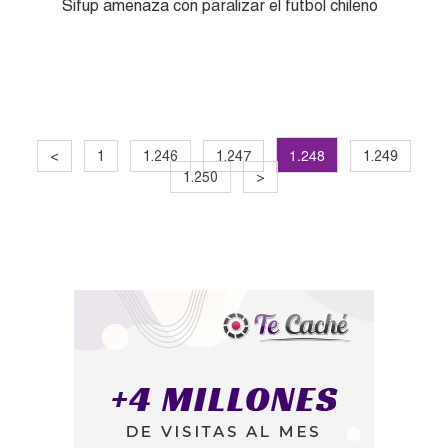
Sifup amenaza con paralizar el futbol chileno
1.248
<
1
1.246
1.247
1.249
1.250
>