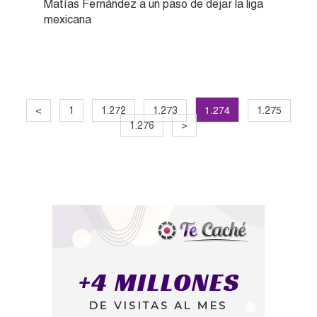
Matías Fernández a un paso de dejar la liga
mexicana
1.274
<
1
1.272
1.273
1.275
1.276
>