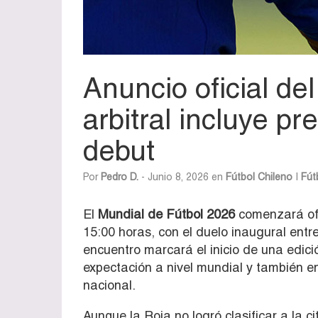
Anuncio oficial de
arbitral incluye pr
debut
Por
Pedro D.
- Junio 8, 2026 en
Fútbol Chileno
|
Fút
El
Mundial de Fútbol 2026
comenzará ofi
15:00 horas, con el duelo inaugural entr
encuentro marcará el inicio de una edici
expectación a nivel mundial y también en
nacional.
Aunque la Roja no logró clasificar a la ci