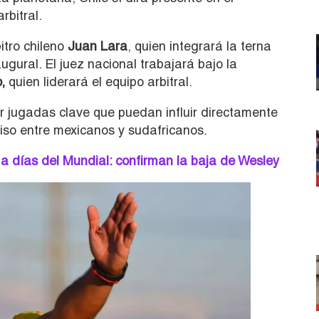
rbitral.
itro chileno
Juan Lara
, quien integrará la terna
ugural. El juez nacional trabajará bajo la
,
quien liderará el equipo arbitral.
ar jugadas clave que puedan influir directamente
miso entre mexicanos y sudafricanos.
 a días del Mundial: confirman la baja de Wesley