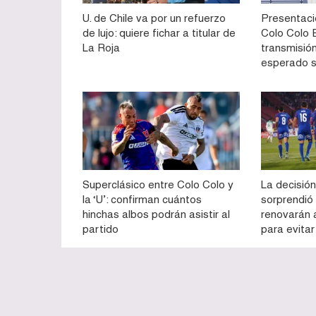
U. de Chile va por un refuerzo
Presentaci
de lujo: quiere fichar a titular de
Colo Colo E
La Roja
transmisión
esperado 
Superclásico entre Colo Colo y
La decisión
la ‘U’: confirman cuántos
sorprendió
hinchas albos podrán asistir al
renovarán 
partido
para evitar
© TECACHE.cl © 2012 - 2025. Desarrollado por
GRID