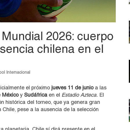
l Mundial 2026: cuerpo
esencia chilena en el
bol Internacional
cialmente el próximo
jueves 11 de junio
a las
e
México
y
Sudáfrica
en el
Estadio Azteca.
El
ón histórica del torneo, que ya genera gran
 Chile, pese a la ausencia de la selección
ta planetaria, Chile sí dirá presente en el