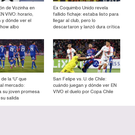
ón de Vozinha en
Ex Coquimbo Unido revela
N VIVO: horario,
fallido fichaje: estaba listo para
 y dónde ver el
llegar al club, pero lo
show albo
descartaron y lanzó dura crítica
 de la ‘U’ que
San Felipe vs. U. de Chile:
 al mercado:
cuándo juegan y dónde ver EN
a su joven promesa
VIVO el duelo por Copa Chile
 su salida
Home
Publicidad
Contac