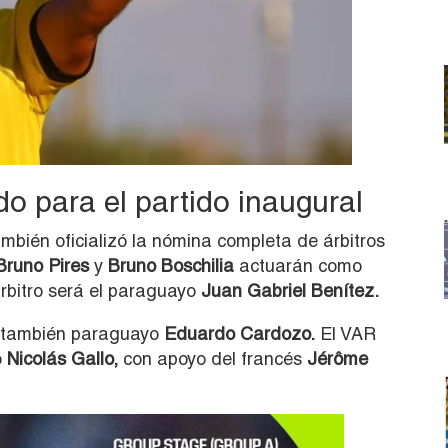
do para el partido inaugural
ambién oficializó la nómina completa de árbitros
Bruno Pires
y
Bruno Boschilia
actuarán como
árbitro será el paraguayo
Juan Gabriel Benítez.
el también paraguayo
Eduardo Cardozo.
El VAR
o
Nicolás Gallo,
con apoyo del francés
Jérôme