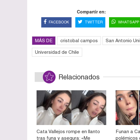
Compartir en:
FACEBOOK
TWITTER
WHATSAPP
MÁS DE
cristobal campos
San Antonio Un
Universidad de Chile
Relacionados
Cata Vallejos rompe en llanto
Funan a Ca
tras funa y asegura: «Me
polémicos 