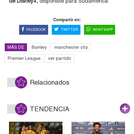
de
Disney+
,
disponible para Sudamérica.
Compartir en:
FACEBOOK
TWITTER
WHATSAPP
MÁS DE
Burnley
manchester city
Premier League
ver partido
Relacionados
TENDENCIA