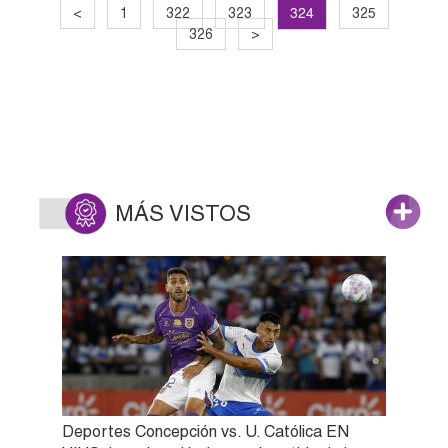
324
<
1
322
323
325
326
>
MÁS VISTOS
Deportes Concepción vs. U. Católica EN