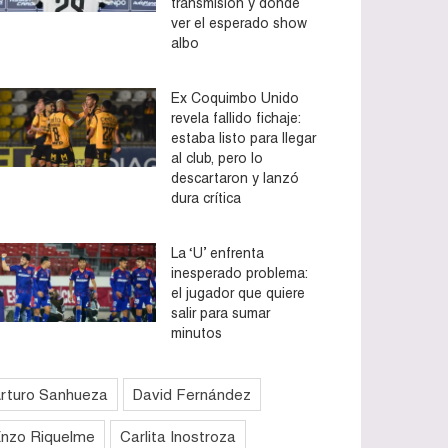
transmisión y dónde
ver el esperado show
albo
Ex Coquimbo Unido
revela fallido fichaje:
estaba listo para llegar
al club, pero lo
descartaron y lanzó
dura crítica
La ‘U’ enfrenta
inesperado problema:
el jugador que quiere
salir para sumar
minutos
rturo Sanhueza
David Fernández
nzo Riquelme
Carlita Inostroza