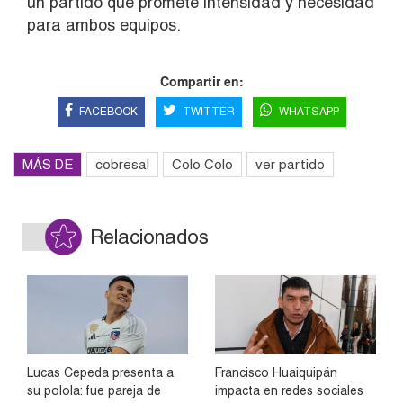
un partido que promete intensidad y necesidad
para ambos equipos.
Compartir en:
FACEBOOK
TWITTER
WHATSAPP
MÁS DE
cobresal
Colo Colo
ver partido
Relacionados
Lucas Cepeda presenta a
Francisco Huaiquipán
su polola: fue pareja de
impacta en redes sociales