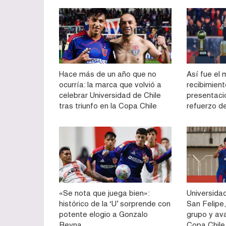
Hace más de un año que no
Así fue el 
ocurría: la marca que volvió a
recibimien
celebrar Universidad de Chile
presentac
tras triunfo en la Copa Chile
refuerzo d
«Se nota que juega bien»:
Universidad
histórico de la ‘U’ sorprende con
San Felipe,
potente elogio a Gonzalo
grupo y av
Reyna
Copa Chile