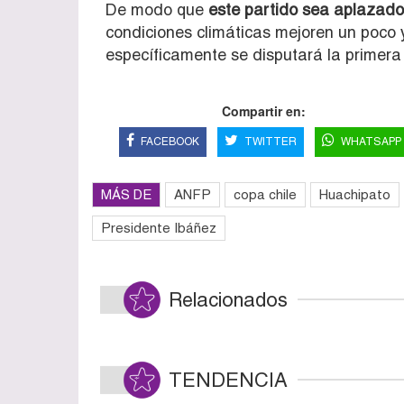
De modo que
este partido sea aplazado
condiciones climáticas mejoren un poco 
específicamente se disputará la prime
Compartir en:
FACEBOOK
TWITTER
WHATSAPP
MÁS DE
ANFP
copa chile
Huachipato
Presidente Ibáñez
Relacionados
TENDENCIA