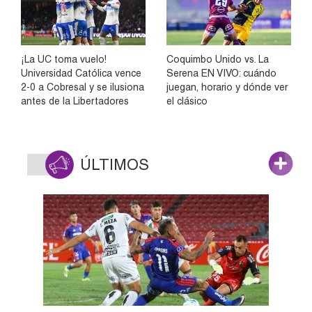
¡La UC toma vuelo!
Coquimbo Unido vs. La
Universidad Católica vence
Serena EN VIVO: cuándo
2-0 a Cobresal y se ilusiona
juegan, horario y dónde ver
antes de la Libertadores
el clásico
ÚLTIMOS