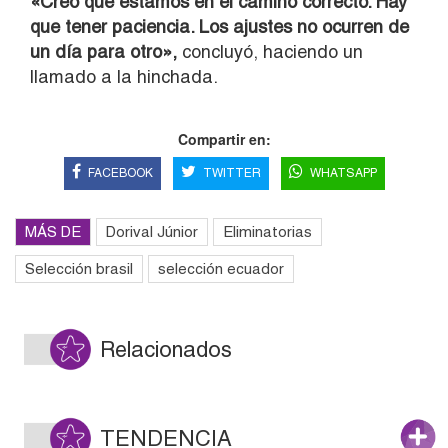
«Creo que estamos en el camino correcto. Hay
que tener paciencia. Los ajustes no ocurren de
un día para otro»,
concluyó, haciendo un
llamado a la hinchada.
Compartir en:
FACEBOOK
TWITTER
WHATSAPP
MÁS DE
Dorival Júnior
Eliminatorias
Selección brasil
selección ecuador
Relacionados
TENDENCIA