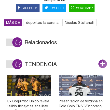
FACEBOOK
TWITTER
WHATSAPP
MÁS DE
deportes la serena
Nicolás Stefanelli
Relacionados
TENDENCIA
Ex Coquimbo Unido revela
Presentación de Vozinha en
fallido fichaje: estaba listo
Colo Colo EN VIVO: horario,