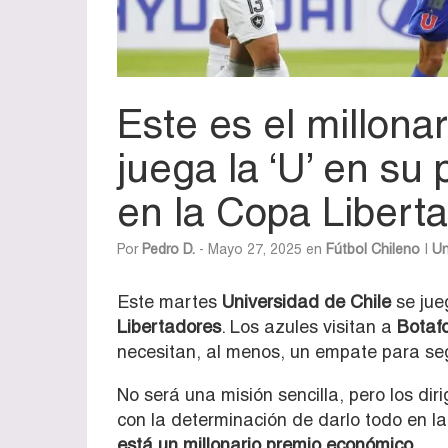
Este es el millona
juega la ‘U’ en su
en la Copa Libert
Por
Pedro D.
- Mayo 27, 2025 en
Fútbol Chileno
|
Un
Este martes
Universidad de Chile
se jue
Libertadores
. Los azules visitan a
Botaf
necesitan, al menos, un empate para segu
No será una misión sencilla, pero los dir
con la determinación de darlo todo en l
está un millonario premio económico.