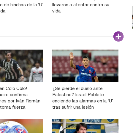
o de hinchas de la ‘U’
llevaron a atentar contra su
eda
vida
n Colo Colo!
¿Se pierde el duelo ante
neiro confirma
Palestino? Israel Poblete
nes por Iván Román
enciende las alarmas en la ‘U’
e toma fuerza
tras sufrir una lesión