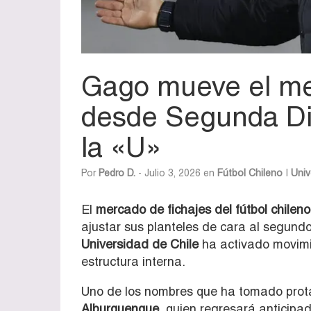
Gago mueve el mer
desde Segunda Di
la «U»
Por
Pedro D.
- Julio 3, 2026 en
Fútbol Chileno
|
Univ
El
mercado de fichajes del fútbol chileno
ajustar sus planteles de cara al segund
Universidad de Chile
ha activado movimi
estructura interna.
Uno de los nombres que ha tomado prota
Alburquenque
, quien regresará anticipa