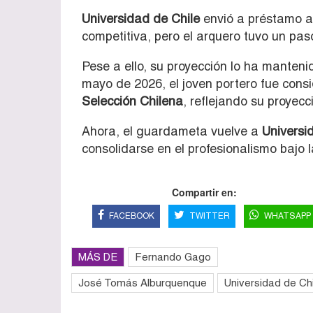
Universidad de Chile
envió a préstamo a
competitiva, pero el arquero tuvo un pas
Pese a ello, su proyección lo ha mantenid
mayo de 2026, el joven portero fue cons
Selección Chilena
, reflejando su proyecc
Ahora, el guardameta vuelve a
Universi
consolidarse en el profesionalismo bajo 
Compartir en:
FACEBOOK
TWITTER
WHATSAPP
MÁS DE
Fernando Gago
José Tomás Alburquenque
Universidad de Chi