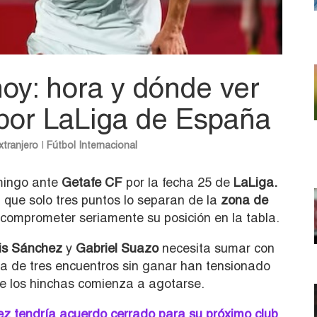
hoy: hora y dónde ver
por LaLiga de España
xtranjero
|
Fútbol Internacional
mingo ante
Getafe CF
por la fecha 25 de
LaLiga.
 que solo tres puntos lo separan de la
zona de
 comprometer seriamente su posición en la tabla.
is Sánchez
y
Gabriel Suazo
necesita sumar con
ha de tres encuentros sin ganar han tensionado
de los hinchas comienza a agotarse.
ez tendría acuerdo cerrado para su próximo club