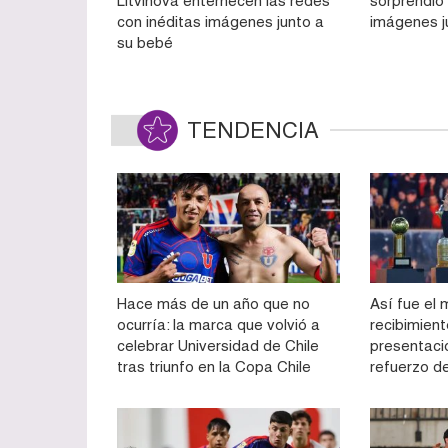
Litvinova enternecen las redes
sorprendió 
con inéditas imágenes junto a
imágenes j
su bebé
TENDENCIA
Hace más de un año que no
Así fue el 
ocurría: la marca que volvió a
recibimien
celebrar Universidad de Chile
presentac
tras triunfo en la Copa Chile
refuerzo d