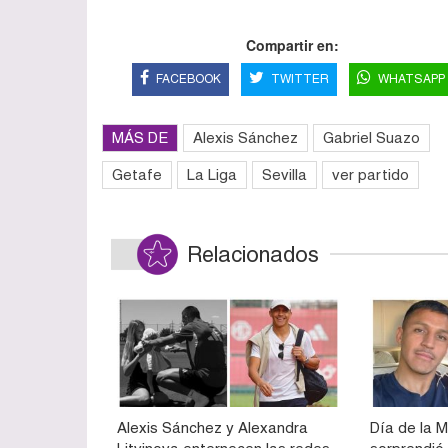
Compartir en:
FACEBOOK
TWITTER
WHATSAPP
MÁS DE
Alexis Sánchez
Gabriel Suazo
Getafe
La Liga
Sevilla
ver partido
Relacionados
Alexis Sánchez y Alexandra
Día de la 