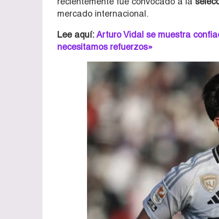
recientemente fue convocado a la
selecc
mercado internacional.
Lee aquí:
Arturo Vidal se muestra confia
necesitamos refuerzos»