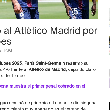
al Atlético Madrid por
bes
l
|
PSG
lubes 2025
,
París Saint-Germain
reafirmó su
 4-0 frente al
Atlético de Madrid,
dejando claro
s del torneo.
ona muestra el primer penal cobrado en el
ague
dominó de principio a fin y no le dio ninguna
n rendimiento muy apagado en el terreno de