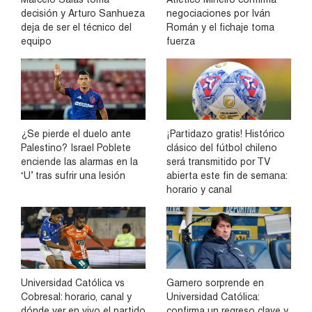
decisión y Arturo Sanhueza
negociaciones por Iván
deja de ser el técnico del
Román y el fichaje toma
equipo
fuerza
¿Se pierde el duelo ante
¡Partidazo gratis! Histórico
Palestino? Israel Poblete
clásico del fútbol chileno
enciende las alarmas en la
será transmitido por TV
‘U’ tras sufrir una lesión
abierta este fin de semana:
horario y canal
Universidad Católica vs
Garnero sorprende en
Cobresal: horario, canal y
Universidad Católica:
dónde ver en vivo el partido
confirma un regreso clave y