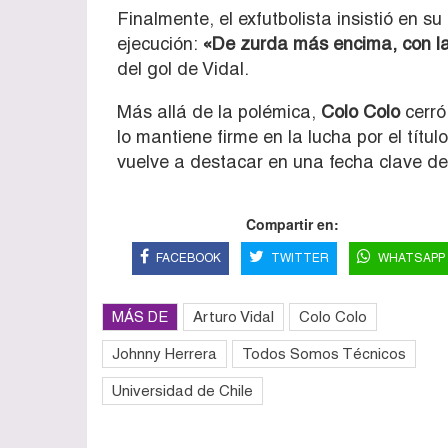
Finalmente, el exfutbolista insistió en su
ejecución:
«De zurda más encima, con l
del gol de Vidal.
Más allá de la polémica,
Colo Colo
cerró
lo mantiene firme en la lucha por el títu
vuelve a destacar en una fecha clave del
Compartir en:
FACEBOOK
TWITTER
WHATSAPP
MÁS DE
Arturo Vidal
Colo Colo
Johnny Herrera
Todos Somos Técnicos
Universidad de Chile