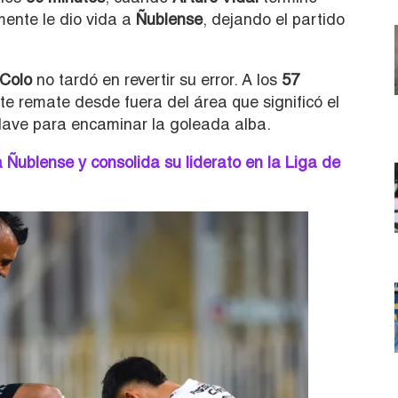
nte le dio vida a
Ñublense
, dejando el partido
 Colo
no tardó en revertir su error. A los
57
nte remate desde fuera del área que significó el
lave para encaminar la goleada alba.
Ñublense y consolida su liderato en la Liga de