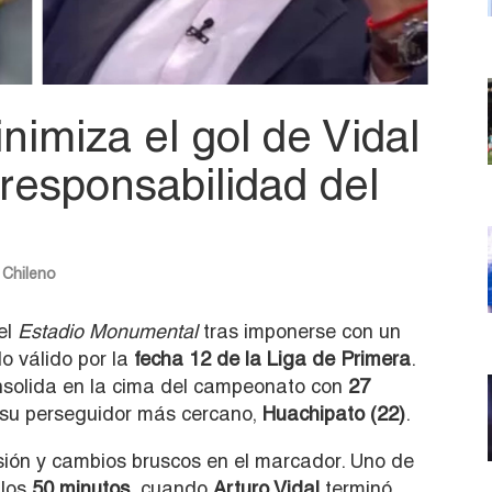
imiza el gol de Vidal
responsabilidad del
 Chileno
el
Estadio Monumental
tras imponerse con un
lo válido por la
fecha 12 de la Liga de Primera
.
consolida en la cima del campeonato con
27
 su perseguidor más cercano,
Huachipato (22)
.
sión y cambios bruscos en el marcador. Uno de
 los
50 minutos
, cuando
Arturo Vidal
terminó