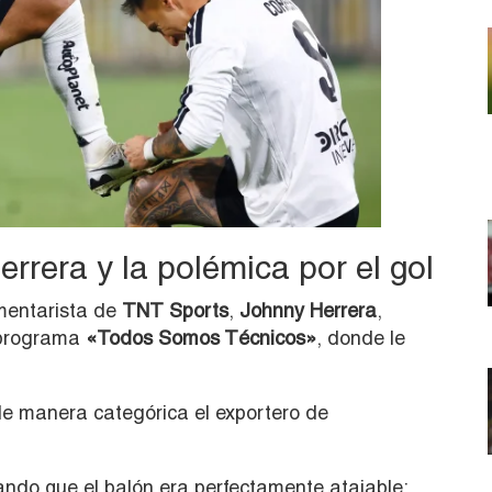
rrera y la polémica por el gol
omentarista de
TNT Sports
,
Johnny Herrera
,
 programa
«Todos Somos Técnicos»
, donde le
e manera categórica el exportero de
ando que el balón era perfectamente atajable: