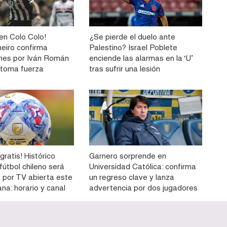
n Colo Colo!
¿Se pierde el duelo ante
neiro confirma
Palestino? Israel Poblete
nes por Iván Román
enciende las alarmas en la ‘U’
e toma fuerza
tras sufrir una lesión
gratis! Histórico
Garnero sorprende en
 fútbol chileno será
Universidad Católica: confirma
o por TV abierta este
un regreso clave y lanza
na: horario y canal
advertencia por dos jugadores