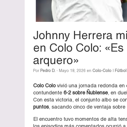
Johnny Herrera min
en Colo Colo: «Es 
arquero»
Por
Pedro D.
- Mayo 18, 2026 en
Colo-Colo
|
Fútbol
Colo Colo
vivió una jornada redonda en 
contundente
6-2 sobre Ñublense
, en due
Con esta victoria, el conjunto albo se 
puntos
, sacando cinco de ventaja sobre
El encuentro tuvo momentos de alta ten
los episodios más comentados ocurrió a