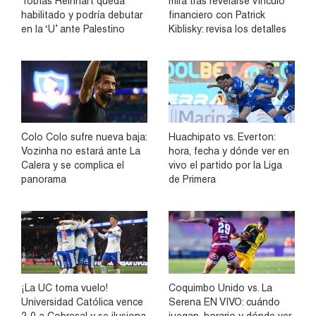
Tobías Reinhart queda
mira tras revelarse vínculo
habilitado y podría debutar
financiero con Patrick
en la ‘U’ ante Palestino
Kiblisky: revisa los detalles
Colo Colo sufre nueva baja:
Huachipato vs. Everton:
Vozinha no estará ante La
hora, fecha y dónde ver en
Calera y se complica el
vivo el partido por la Liga
panorama
de Primera
¡La UC toma vuelo!
Coquimbo Unido vs. La
Universidad Católica vence
Serena EN VIVO: cuándo
2-0 a Cobresal y se ilusiona
juegan, horario y dónde ver