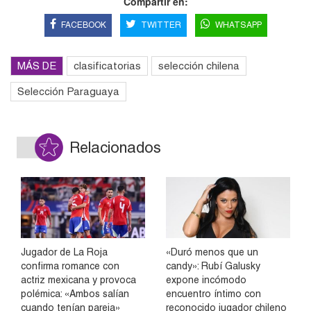
Compartir en:
FACEBOOK
TWITTER
WHATSAPP
MÁS DE
clasificatorias
selección chilena
Selección Paraguaya
Relacionados
Jugador de La Roja
«Duró menos que un
confirma romance con
candy»: Rubí Galusky
actriz mexicana y provoca
expone incómodo
polémica: «Ambos salían
encuentro íntimo con
cuando tenían pareja»
reconocido jugador chileno