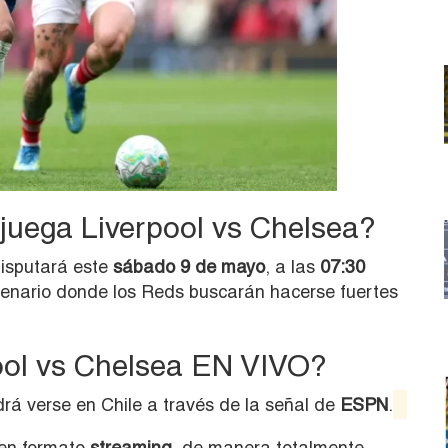
juega Liverpool vs Chelsea?
isputará este
sábado 9 de mayo
, a las
07:30
cenario donde los Reds buscarán hacerse fuertes
ool vs Chelsea EN VIVO?
rá verse en Chile a través de la señal de
ESPN
.
 en formato
streaming
, de manera totalmente