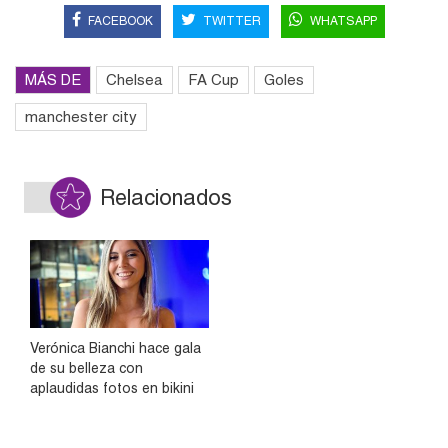
FACEBOOK
TWITTER
WHATSAPP
MÁS DE
Chelsea
FA Cup
Goles
manchester city
Relacionados
Verónica Bianchi hace gala
de su belleza con
aplaudidas fotos en bikini