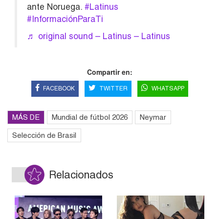
ante Noruega.
#Latinus
#InformaciónParaTi
♬ original sound – Latinus – Latinus
Compartir en:
FACEBOOK
TWITTER
WHATSAPP
MÁS DE
Mundial de fútbol 2026
Neymar
Selección de Brasil
Relacionados