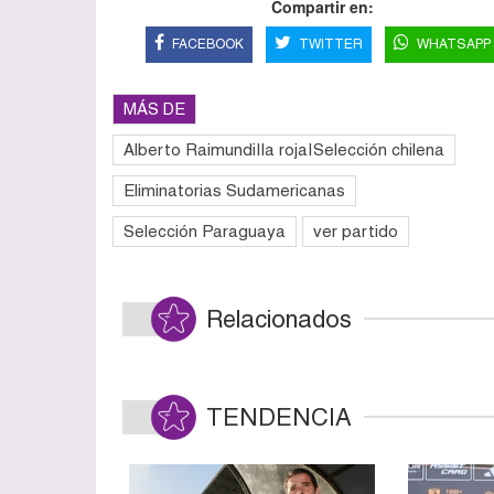
Compartir en:
FACEBOOK
TWITTER
WHATSAPP
MÁS DE
Alberto Raimundi|la roja|Selección chilena
Eliminatorias Sudamericanas
Selección Paraguaya
ver partido
Relacionados
TENDENCIA