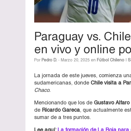
Paraguay vs. Chile
en vivo y online po
Por
Pedro D.
- Marzo 20, 2025 en
Fútbol Chileno
|
S
La jornada de este jueves, comienza u
sudamericanas, donde
Chile visita a P
Chaco.
Mencionando que los de
Gustavo Alfaro
de
Ricardo Gareca
, que actualmente est
sumar de a tres puntos.
Lee aquí:
La formación de La Roja para 