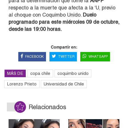
para la determinación que tome la
ANFP
respecto a la muerte que afecta a la ‘U, previo
al choque con Coquimbo Unido.
Duelo
programado para este miércoles 09 de octubre,
desde las 19:00 horas.
Compartir en:
FACEBOOK
TWITTER
WHATSAPP
MÁS DE
copa chile
coquimbo unido
Lorenzo Prieto
Universidad de Chile
Relacionados