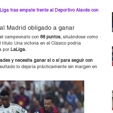
Liga tras empate frente al Deportivo Alavés con
eal Madrid obligado a ganar
 del campeonato con
88 puntos,
situándose como
título. Una victoria en el Clásico podría
ra por
LaLiga.
des y necesita ganar sí o sí para seguir con
esultado lo dejaría prácticamente sin margen en