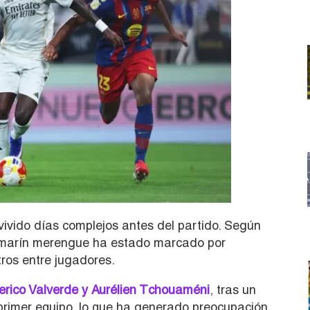
ivido días complejos antes del partido. Según
 camarín merengue ha estado marcado por
ros entre jugadores.
erico Valverde y Aurélien Tchouaméni
, tras un
primer equipo, lo que ha generado preocupación