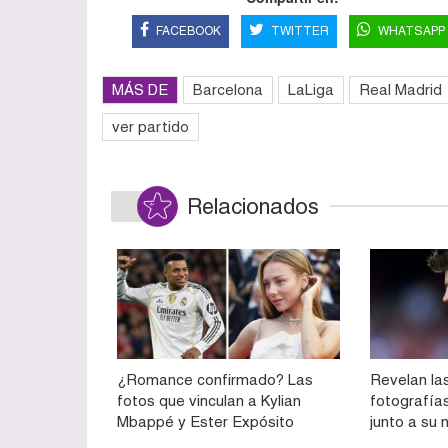
FACEBOOK
TWITTER
WHATSAPP
MÁS DE
Barcelona
LaLiga
Real Madrid
ver partido
Relacionados
¿Romance confirmado? Las
Revelan la
fotos que vinculan a Kylian
fotografía
Mbappé y Ester Expósito
junto a su 