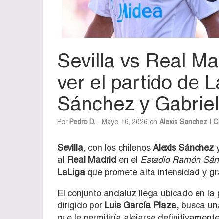
Sevilla vs Real M
ver el partido de 
Sánchez y Gabrie
Por
Pedro D.
- Mayo 16, 2026 en
Alexis Sanchez
|
C
Sevilla
, con los chilenos
Alexis Sánchez
al
Real Madrid
en el
Estadio Ramón Sánc
LaLiga
que promete alta intensidad y gra
El conjunto andaluz llega ubicado en la 
dirigido por
Luis García Plaza,
busca una
que le permitiría alejarse definitivamente