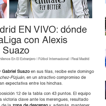
adrid EN VIVO: dónde
LaLiga con Alexis
l Suazo
hilenos En El Extranjero
|
Fútbol Internacional
|
Real Madrid
y
Gabriel Suazo
en sus filas, recibe este domingo
hez-Pizjuán,
en un atractivo compromiso de
n expectativa entre los hinchas.
posición 12 de la tabla con 43 puntos. El equipo
 victoria clave ante los merengues, resultado
 de la
zona de descenso
y, además, mantener