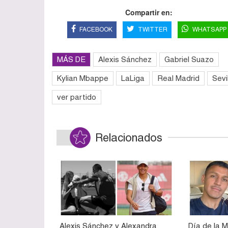
Compartir en:
FACEBOOK
TWITTER
WHATSAPP
MÁS DE
Alexis Sánchez
Gabriel Suazo
Kylian Mbappe
LaLiga
Real Madrid
Sevi
ver partido
Relacionados
Alexis Sánchez y Alexandra
Día de la 