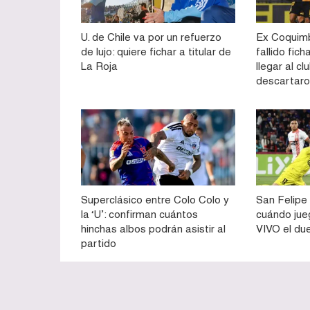
U. de Chile va por un refuerzo
Ex Coquimb
de lujo: quiere fichar a titular de
fallido fich
La Roja
llegar al cl
descartaron
Superclásico entre Colo Colo y
San Felipe 
la ‘U’: confirman cuántos
cuándo jue
hinchas albos podrán asistir al
VIVO el du
partido