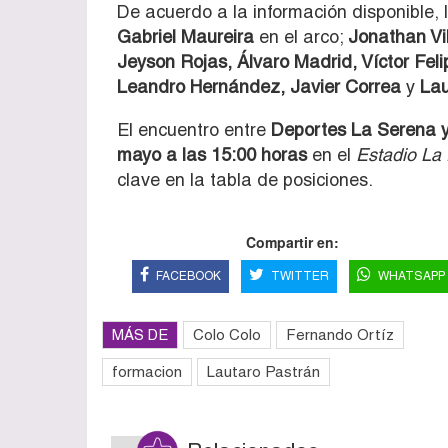
De acuerdo a la información disponible, 
Gabriel Maureira
en el arco;
Jonathan Vil
Jeyson Rojas, Álvaro Madrid, Víctor Fe
Leandro Hernández, Javier Correa
y
Lau
El encuentro entre
Deportes La Serena y
mayo a las 15:00 horas
en el
Estadio La 
clave en la tabla de posiciones.
Compartir en:
FACEBOOK
TWITTER
WHATSAPP
MÁS DE
Colo Colo
Fernando Ortíz
formacion
Lautaro Pastrán