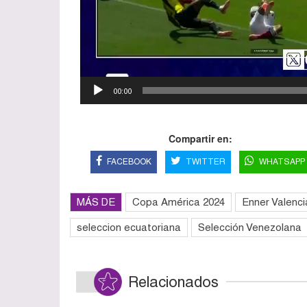
00:00
Compartir en:
FACEBOOK
TWITTER
WHATSAPP
MÁS DE
Copa América 2024
Enner Valenci
seleccion ecuatoriana
Selección Venezolana
Relacionados