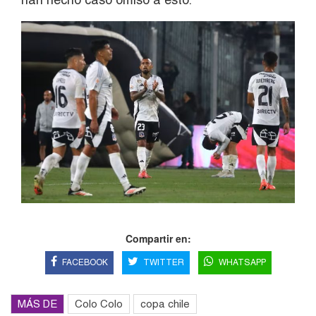
Compartir en:
FACEBOOK
TWITTER
WHATSAPP
MÁS DE
Colo Colo
copa chile