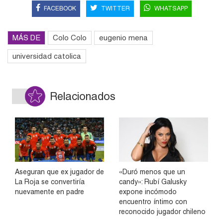
FACEBOOK
TWITTER
WHATSAPP
MÁS DE
Colo Colo
eugenio mena
universidad catolica
Relacionados
Aseguran que ex jugador de
«Duró menos que un
La Roja se convertiría
candy»: Rubí Galusky
nuevamente en padre
expone incómodo
encuentro íntimo con
reconocido jugador chileno