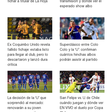
fichar a titular de La Roja
transmisión y dónde ver el
esperado show albo
Ex Coquimbo Unido revela
Superclásico entre Colo
fallido fichaje: estaba listo
Colo y la ‘U’: confirman
para llegar al club, pero lo
cuántos hinchas albos
descartaron y lanzó dura
podrán asistir al partido
crítica
La decisión de la ‘U’ que
San Felipe vs. U. de Chile:
sorprendió al mercado:
cuándo juegan y dónde ver
renovarán a su joven
EN VIVO el duelo por Copa